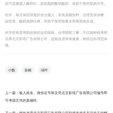
前可适量摄入酪卵白，如低脂奶酪或酸奶，有助于夜间肌肉开垦。
此外，每天保捏填塞的水分摄入，幸免高糖饮料，合理安排加餐，
如坚果、酸奶或卵白棒，有助于保管能量水和善肌肉合成。
科学饮食是增肌收效的迫切保险。合理搭配三餐，不仅能种植考研
后果北京影瑶广告有限公司，还能促进举座健康，助你迈向理思体
格。
小数
杂粮
绿叶
上一篇：
输入姓名、身份证号和文凭北京影瑶广告有限公司编号即
可考据文凭的真确性