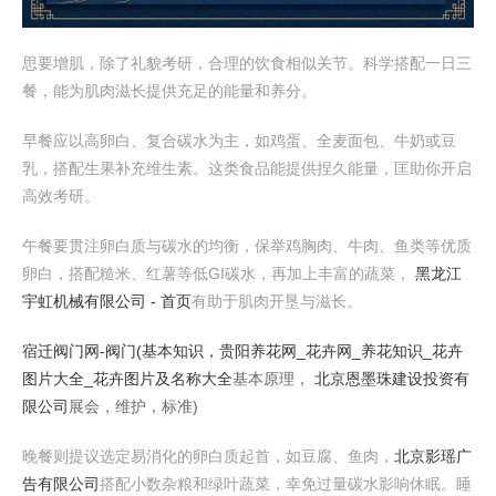
思要增肌，除了礼貌考研，合理的饮食相似关节。科学搭配一日三
餐，能为肌肉滋长提供充足的能量和养分。
早餐应以高卵白、复合碳水为主，如鸡蛋、全麦面包、牛奶或豆
乳，搭配生果补充维生素。这类食品能提供捏久能量，匡助你开启
高效考研。
午餐要贯注卵白质与碳水的均衡，保举鸡胸肉、牛肉、鱼类等优质
卵白，搭配糙米、红薯等低GI碳水，再加上丰富的蔬菜，
黑龙江
宇虹机械有限公司 - 首页
有助于肌肉开垦与滋长。
宿迁阀门网-阀门(基本知识，
贵阳养花网_花卉网_养花知识_花卉
图片大全_花卉图片及名称大全
基本原理，
北京恩墨珠建设投资有
限公司
展会，维护，标准)
晚餐则提议选定易消化的卵白质起首，如豆腐、鱼肉，
北京影瑶广
告有限公司
搭配小数杂粮和绿叶蔬菜，幸免过量碳水影响休眠。睡