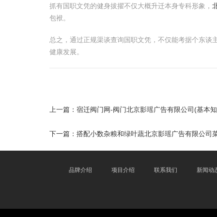
抓有国职文凭的健身拔擢不仅大概升迁本身专科形象，
包袱。
总之，通过正规渠谈查询国职文凭，不仅能考据个东谈
健康发展。
上一篇：
宿迁阀门网-阀门北京影瑶广告有限公司(基本
下一篇：
搭配小数杂粮和绿叶蔬北京影瑶广告有限公司
品牌介绍
项目介绍
联系我们
新闻动