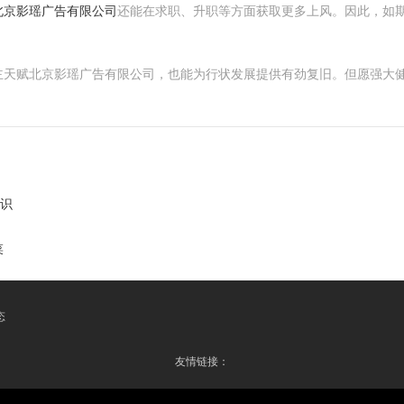
北京影瑶广告有限公司
还能在求职、升职等方面获取更多上风。因此，如
主天赋北京影瑶广告有限公司，也能为行状发展提供有劲复旧。但愿强大
知识
菜
态
友情链接：