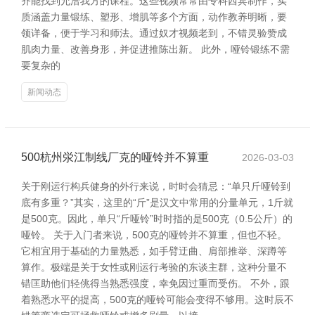
齐能找到允洽我方的课程。这些视频常常由专科西宾制作，实
质涵盖力量锻练、塑形、增肌等多个方面，动作教养明晰，要
领详备，便于学习和师法。通过奴才视频老到，不错灵验赞成
肌肉力量、改善身形，并促进推陈出新。 此外，哑铃锻练不需
要复杂的
新闻动态
500杭州泶江制线厂克的哑铃并不算重
2026-03-03
关于刚运行构兵健身的外行来说，时时会猜忌：“单只斤哑铃到
底有多重？”其实，这里的“斤”是汉文中常用的分量单元，1斤就
是500克。因此，单只“斤哑铃”时时指的是500克（0.5公斤）的
哑铃。 关于入门者来说，500克的哑铃并不算重，但也不轻。
它相宜用于基础的力量熟悉，如手臂迂曲、肩部推举、深蹲等
算作。极端是关于女性或刚运行考验的东谈主群，这种分量不
错匡助他们轻佻得当熟悉强度，幸免因过重而受伤。 不外，跟
着熟悉水平的提高，500克的哑铃可能会变得不够用。这时辰不