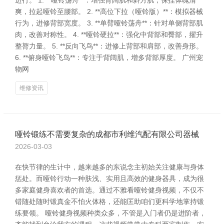
进行。 1. **哑铃荡舟**：增强背阔肌和斜方肌，保捏体魄清
爽，拉起哑铃至腰部。 2. **高位下拉（哑铃版）**：模拟器械
行为，进修背部宽度。 3. **单臂哑铃荡舟**：针对单侧背部肌
肉，改善对称性。 4. **哑铃硬拉**：强化中背部和臀部，擢升
整膂力量。 5. **反向飞鸟**：进修上背部和肩部，改善身形。
6. **俯身哑铃飞鸟**：专注于背阔肌，增多背部厚度。 广州宠
物网
维修资讯
哑铃锻练不需要复杂的成都市利维汽配有限公司器械
2026-03-03
在快节律的生计中，越来越多的东说念主初始关注健康与身体
惩处。而哑铃行动一种肤浅、实用且高效的健身器具，成为很
多家庭健身喜欢者的首选。通过不雅看哑铃健身视频，不仅不
错随处随时锻真金不怕火体格，还能匡助咱们更科学地掌持锻
练要领。 哑铃健身视频种类众多，不管是入门者仍是进阶者，