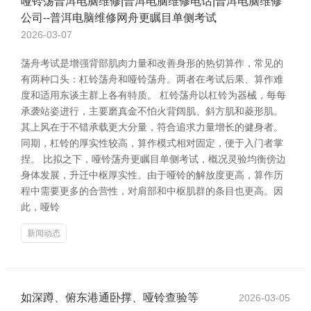
哑铃荡普洱电脑维修|普洱电脑维修电话|普洱电脑维修
公司--普洱电脑维修网舟更瞩目单侧考试
2026-03-07
荡舟考试是增强背部肌肉力量和改善身形的热切算作，常见的
有两种口头：杠铃荡舟和哑铃荡舟。两者在考试后果、算作难
度和适用东谈主群上各有特质。 杠铃荡舟以杠铃为器械，每每
承袭站姿进行，主要磨真金不怕火背阔肌、斜方肌和菱形肌。
其上风在于不错承载更大分量，符合追求力量增长的健身者。
同期，杠铃的厚实性较高，算作模式相对固定，便于入门者掌
捏。 比拟之下，哑铃荡舟更瞩目单侧考试，概况灵验均衡傍边
身体发展，升迁中枢厚实性。由于哑铃的解放度更高，算作历
程中需要更多的合营性，对肩部和中枢肌群的条目也更高。因
此，哑铃
新闻动态
如深蹲、俯东港通卧撑、哑铃查验等
2026-03-05