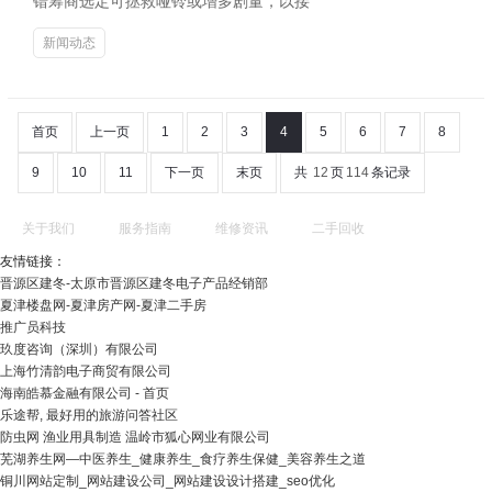
错筹商选定可拯救哑铃或增多剧量，以接
新闻动态
首页
上一页
1
2
3
4
5
6
7
8
9
10
11
下一页
末页
共
12
页
114
条记录
关于我们
服务指南
维修资讯
二手回收
友情链接：
晋源区建冬-太原市晋源区建冬电子产品经销部
夏津楼盘网-夏津房产网-夏津二手房
推广员科技
玖度咨询（深圳）有限公司
上海竹清韵电子商贸有限公司
海南皓慕金融有限公司 - 首页
乐途帮, 最好用的旅游问答社区
防虫网 渔业用具制造 温岭市狐心网业有限公司
芜湖养生网—中医养生_健康养生_食疗养生保健_美容养生之道
铜川网站定制_网站建设公司_网站建设设计搭建_seo优化