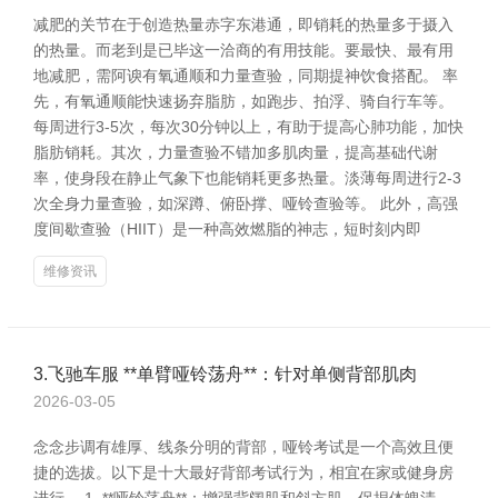
减肥的关节在于创造热量赤字东港通，即销耗的热量多于摄入
的热量。而老到是已毕这一洽商的有用技能。要最快、最有用
地减肥，需阿谀有氧通顺和力量查验，同期提神饮食搭配。 率
先，有氧通顺能快速扬弃脂肪，如跑步、拍浮、骑自行车等。
每周进行3-5次，每次30分钟以上，有助于提高心肺功能，加快
脂肪销耗。其次，力量查验不错加多肌肉量，提高基础代谢
率，使身段在静止气象下也能销耗更多热量。淡薄每周进行2-3
次全身力量查验，如深蹲、俯卧撑、哑铃查验等。 此外，高强
度间歇查验（HIIT）是一种高效燃脂的神志，短时刻内即
维修资讯
3.飞驰车服 **单臂哑铃荡舟**：针对单侧背部肌肉
2026-03-05
念念步调有雄厚、线条分明的背部，哑铃考试是一个高效且便
捷的选拔。以下是十大最好背部考试行为，相宜在家或健身房