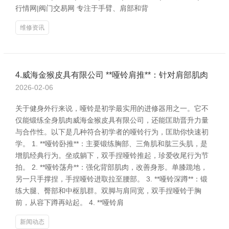
行情网|阀门交易网 专注于手臂、肩部和背
维修资讯
4.威海金猴皮具有限公司 **哑铃肩推**：针对肩部肌肉
2026-02-06
关于健身外行来说，哑铃是初学最实用的进修器用之一。它不
仅能锻练全身肌肉威海金猴皮具有限公司，还能匡助晋升力量
与合作性。以下是几种符合初学者的哑铃行为，匡助你快速初
学。 1. **哑铃卧推**：主要锻练胸部、三角肌和肱三头肌，是
增肌经典行为。坐或躺下，双手捏哑铃推起，珍爱收尾行为节
拍。 2. **哑铃荡舟**：强化背部肌肉，改善身形。单膝跪地，
另一只手撑捏，手捏哑铃进取拉至腰部。 3. **哑铃深蹲**：锻
练大腿、臀部和中枢肌群。双脚与肩同宽，双手捏哑铃于胸
前，从容下蹲再站起。 4. **哑铃肩
新闻动态