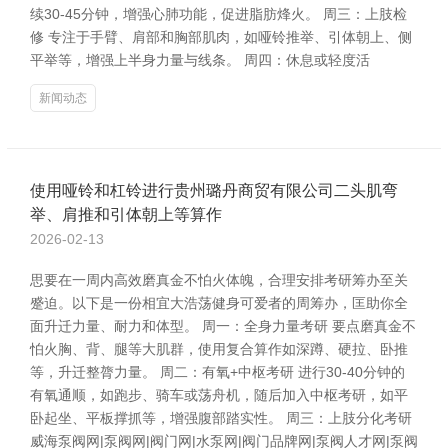
续30-45分钟，增强心肺功能，促进脂肪烽火。 周三：上肢检
修 专注于手臂、肩部和胸部肌肉，如哑铃推举、引体朝上、侧
平举等，增强上半身力量与线条。 周四：休息或轻度活
新闻动态
使用哑铃和杠铃进行贵州璐丹商贸有限公司二头肌弯
举、肩推和引体朝上等算作
2026-02-13
思要在一周内高效磨真金不怕火体魄，合理安排考研筹办至关
蹙迫。以下是一份相宜大浩荡健身可爱者的周筹办，匡助你全
面升迁力量、耐力和体型。 周一：全身力量考研 要点磨真金不
怕火胸、背、腿等大肌群，使用复合算作如深蹲、硬拉、卧推
等，升迁整膂力量。 周二：有氧+中枢考研 进行30-40分钟的
有氧通顺，如跑步、骑车或荡舟机，随后加入中枢考研，如平
卧起坐、平板撑抓等，增强腹部踏实性。 周三：上肢分化考研
威海泵阀网|泵阀网|阀门网|水泵网|阀门品牌网|泵阀人才网|泵阀