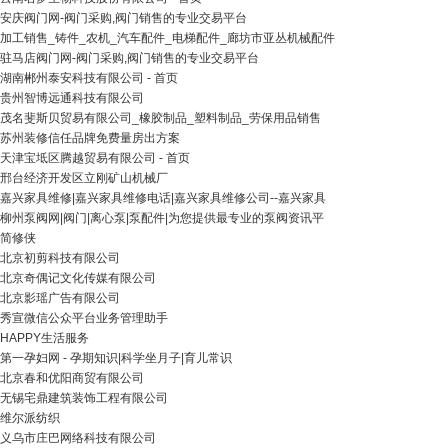
安庆阀门网-阀门采购,阀门销售的专业交易平台
加工销售_铸件_农机_汽车配件_电梯配件_廊坊市亚丛机械配件
驻马店阀门网-阀门采购,阀门销售的专业交易平台
湖南郴州泰安科技有限公司 - 首页
贵州智博远通科技有限公司
茂名斐斯贝贸易有限公司_橡胶制品_塑料制品_劳保用品销售
苏州装修信任品牌免费量房出方案
天津宝坻区腾越贸易有限公司 - 首页
邢台经济开发区立刚矿山机械厂
嘉兴家具维修|嘉兴家具维修电话|嘉兴家具维修公司--嘉兴家具
柳州泵阀网|阀门|离心泵|泵配件|为您提供最专业的泵阀资讯平
简修侠
北京初剪科技有限公司
北京奇偶记文化传媒有限公司
北京影瑶广告有限公司
秀宣微信公众平台业务管理助手
HAPPY生活服务
第一孕妇网 - 孕期知识|科学坐月子|育儿常识
北京春和优阳商贸有限公司
无锡宅鼎建筑装饰工程有限公司
维尔派纺织
义乌市庄巴网络科技有限公司