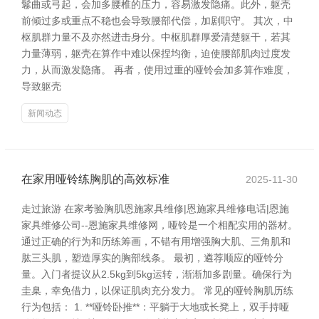
鬈曲或弓起，会加多腰椎的压力，容易激发隐痛。此外，躯壳
前倾过多或重点不稳也会导致腰部代偿，加剧职守。 其次，中
枢肌群力量不及亦然进击身分。中枢肌群厚爱清楚躯干，若其
力量薄弱，躯壳在算作中难以保捏均衡，迫使腰部肌肉过度发
力，从而激发隐痛。 再者，使用过重的哑铃会加多算作难度，
导致躯壳
新闻动态
在家用哑铃练胸肌的高效标准
2025-11-30
走过旅游 在家考验胸肌恩施家具维修|恩施家具维修电话|恩施
家具维修公司--恩施家具维修网，哑铃是一个相配实用的器材。
通过正确的行为和历练筹画，不错有用增强胸大肌、三角肌和
肱三头肌，塑造厚实的胸部线条。 最初，遴荐顺应的哑铃分
量。入门者提议从2.5kg到5kg运转，渐渐加多剧量。确保行为
圭臬，幸免借力，以保证肌肉充分发力。 常见的哑铃胸肌历练
行为包括： 1. **哑铃卧推**：平躺于大地或长凳上，双手持哑