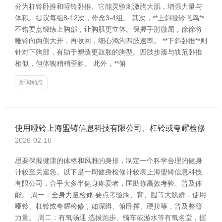
分为杠铃卧推和哑铃卧推。它能灵验刺激胸大肌，增强力量与
体积。提议每组8-12次，作念3-4组。 其次，**上斜哑铃飞鸟**
不错要点锻练上胸部，让胸肌更立体。保握手肘微屈，徐徐将
哑铃向两侧大开，再收回，细心鸿沟四肢速率。 **下斜卧推**则
针对下胸部，有助于塑造更鼓胀的胸型。四肢步履与轨范卧推
相似，但体魄稍稍歪斜。 此外，**俯
新闻动态
使用哑铃上海盟铸信息科技有限公司、杠铃或夸耀检修
2026-02-16
思要保握健康的体格和风雅的身形，制定一个科学合理的健身
计较至关遑急。以下是一周健身检修计较表上海盟铸信息科技
有限公司，合乎大多半健身疼爱者，匡助你高效考验、普及体
能。 周一：全身力量检修 要点考验胸、背、腿等大肌群，使用
哑铃、杠铃或夸耀检修，如深蹲、俯卧撑、硬拉等，普及整膂
力量。 周二：有氧畅通 选拔跑步、骑车或游水等有氧名堂，握