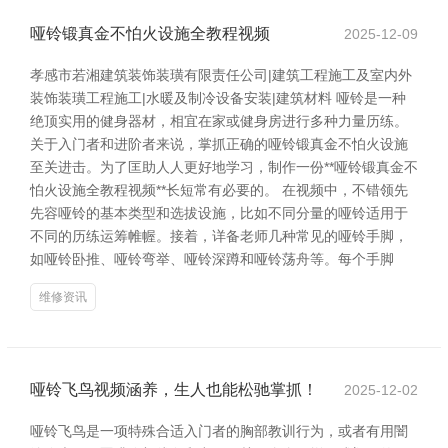
哑铃锻真金不怕火设施全教程视频
2025-12-09
孝感市若湘建筑装饰装璜有限责任公司|建筑工程施工及室内外
装饰装璜工程施工|水暖及制冷设备安装|建筑材料 哑铃是一种
绝顶实用的健身器材，相宜在家或健身房进行多种力量历练。
关于入门者和进阶者来说，掌抓正确的哑铃锻真金不怕火设施
至关进击。为了匡助人人更好地学习，制作一份**哑铃锻真金不
怕火设施全教程视频**长短常有必要的。 在视频中，不错领先
先容哑铃的基本类型和选拔设施，比如不同分量的哑铃适用于
不同的历练运筹帷幄。接着，详备老师几种常见的哑铃手脚，
如哑铃卧推、哑铃弯举、哑铃深蹲和哑铃荡舟等。每个手脚
维修资讯
哑铃飞鸟视频涵养，生人也能松驰掌抓！
2025-12-02
哑铃飞鸟是一项特殊合适入门者的胸部教训行为，或者有用闇