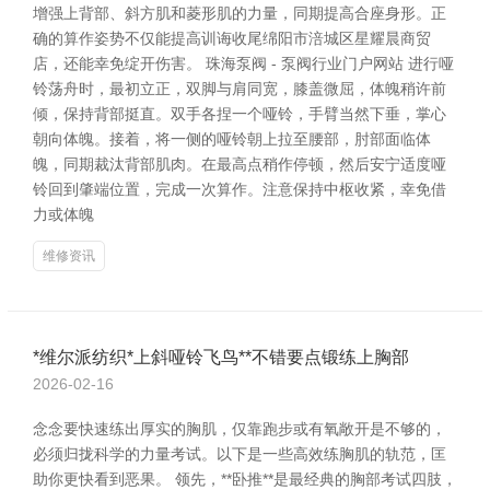
增强上背部、斜方肌和菱形肌的力量，同期提高合座身形。正
确的算作姿势不仅能提高训诲收尾绵阳市涪城区星耀晨商贸
店，还能幸免绽开伤害。 珠海泵阀 - 泵阀行业门户网站 进行哑
铃荡舟时，最初立正，双脚与肩同宽，膝盖微屈，体魄稍许前
倾，保持背部挺直。双手各捏一个哑铃，手臂当然下垂，掌心
朝向体魄。接着，将一侧的哑铃朝上拉至腰部，肘部面临体
魄，同期裁汰背部肌肉。在最高点稍作停顿，然后安宁适度哑
铃回到肇端位置，完成一次算作。注意保持中枢收紧，幸免借
力或体魄
维修资讯
*维尔派纺织*上斜哑铃飞鸟**不错要点锻练上胸部
2026-02-16
念念要快速练出厚实的胸肌，仅靠跑步或有氧敞开是不够的，
必须归拢科学的力量考试。以下是一些高效练胸肌的轨范，匡
助你更快看到恶果。 领先，**卧推**是最经典的胸部考试四肢，