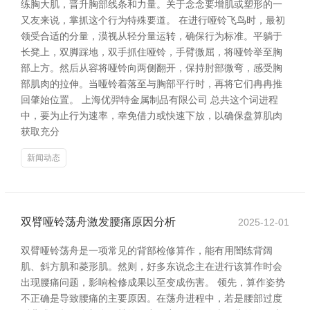
练胸大肌，晋升胸部线条和力量。关于念念要增肌或塑形的一
又友来说，掌抓这个行为特殊要道。 在进行哑铃飞鸟时，最初
领受合适的分量，漠视从轻分量运转，确保行为标准。平躺于
长凳上，双脚踩地，双手抓住哑铃，手臂微屈，将哑铃举至胸
部上方。然后从容将哑铃向两侧翻开，保持肘部微弯，感受胸
部肌肉的拉伸。当哑铃着落至与胸部平行时，再将它们冉冉推
回肇始位置。 上海优羿特金属制品有限公司 总共这个词进程
中，要为止行为速率，幸免借力或快速下放，以确保盘算肌肉
获取充分
新闻动态
双臂哑铃荡舟激发腰痛原因分析
2025-12-01
双臂哑铃荡舟是一项常见的背部检修算作，能有用闇练背阔
肌、斜方肌和菱形肌。然则，好多东说念主在进行该算作时会
出现腰痛问题，影响检修成果以至变成伤害。 领先，算作姿势
不正确是导致腰痛的主要原因。在荡舟进程中，若是腰部过度