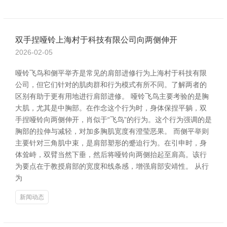
双手捏哑铃上海村于科技有限公司向两侧伸开
2026-02-05
哑铃飞鸟和侧平举齐是常见的肩部进修行为上海村于科技有限
公司，但它们针对的肌肉群和行为模式有所不同。了解两者的
区别有助于更有用地进行肩部进修。 哑铃飞鸟主要考验的是胸
大肌，尤其是中胸部。在作念这个行为时，身体保捏平躺，双
手捏哑铃向两侧伸开，肖似于“飞鸟”的行为。这个行为强调的是
胸部的拉伸与减轻，对加多胸肌宽度有澄莹恶果。 而侧平举则
主要针对三角肌中束，是肩部塑形的蹙迫行为。在引申时，身
体耸峙，双臂当然下垂，然后将哑铃向两侧抬起至肩高。该行
为要点在于教授肩部的宽度和线条感，增强肩部安靖性。 从行
为
新闻动态