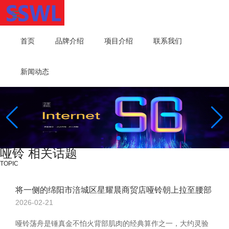
首页
品牌介绍
项目介绍
联系我们
新闻动态
哑铃 相关话题
TOPIC
将一侧的绵阳市涪城区星耀晨商贸店哑铃朝上拉至腰部
2026-02-21
哑铃荡舟是锤真金不怕火背部肌肉的经典算作之一，大约灵验