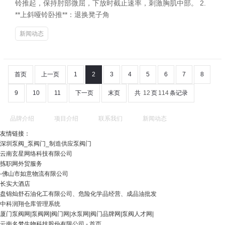
铃推起，保持肘部微屈，下放时截止速率，刺激胸肌中部。 2.
**上斜哑铃卧推**：退换凳子角
新闻动态
首页
上一页
1
2
3
4
5
6
7
8
9
10
11
下一页
末页
共
12
页
114
条记录
品牌介绍
项目介绍
联系我们
新闻动态
友情链接：
深圳泵阀_泵阀门_制造供应泵阀门
云南玄星网络科技有限公司
拣职网外贸服务
-佛山市如意物流有限公司
长实大酒店
盘锦灿舒石油化工有限公司、危险化学品经营、成品油批发
中科润翔仓库管理系统
厦门泵阀网|泵阀网|阀门网|水泵网|阀门品牌网|泵阀人才网|
云南名梦生物科技股份有限公司 - 首页