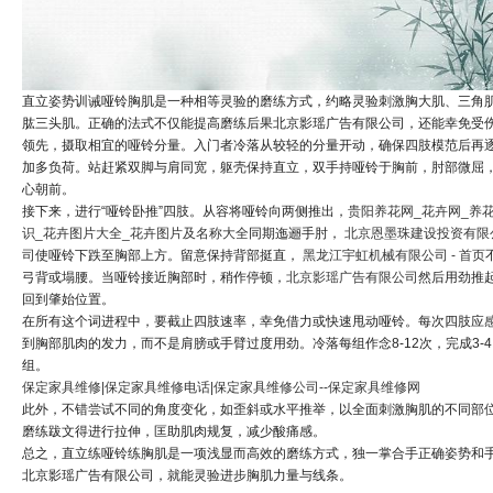
直立姿势训诫哑铃胸肌是一种相等灵验的磨练方式，约略灵验刺激胸大肌、三角
肱三头肌。正确的法式不仅能提高磨练后果北京影瑶广告有限公司，还能幸免受
领先，摄取相宜的哑铃分量。入门者冷落从较轻的分量开动，确保四肢模范后再
加多负荷。站赶紧双脚与肩同宽，躯壳保持直立，双手持哑铃于胸前，肘部微屈
心朝前。
接下来，进行“哑铃卧推”四肢。从容将哑铃向两侧推出，
贵阳养花网_花卉网_养
识_花卉图片大全_花卉图片及名称大全
同期迤逦手肘，
北京恩墨珠建设投资有限
司
使哑铃下跌至胸部上方。留意保持背部挺直，
黑龙江宇虹机械有限公司 - 首页
弓背或塌腰。当哑铃接近胸部时，稍作停顿，
北京影瑶广告有限公司
然后用劲推
回到肇始位置。
在所有这个词进程中，要截止四肢速率，幸免借力或快速甩动哑铃。每次四肢应
到胸部肌肉的发力，而不是肩膀或手臂过度用劲。冷落每组作念8-12次，完成3-4
组。
保定家具维修|保定家具维修电话|保定家具维修公司--保定家具维修网
此外，不错尝试不同的角度变化，如歪斜或水平推举，以全面刺激胸肌的不同部
磨练跋文得进行拉伸，匡助肌肉规复，减少酸痛感。
总之，直立练哑铃练胸肌是一项浅显而高效的磨练方式，独一掌合手正确姿势和
北京影瑶广告有限公司，就能灵验进步胸肌力量与线条。