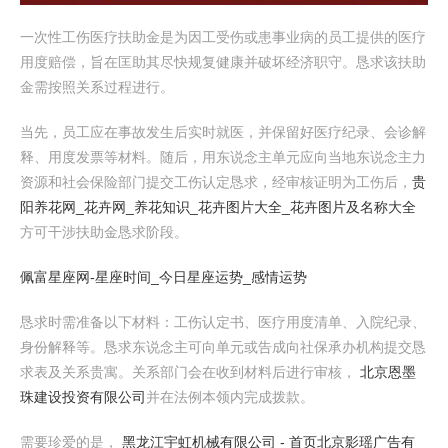
一次性工伤医疗扶助金是为因工受伤或患事业病的员工提供的医疗
用度赔偿，旨在匡助其尽快规复健康并破坏经济职守。恳求该扶助
金需按照关系过程进行。
当先，员工应在事故发生后实时就医，并保留好医疗纪录、会诊解
释、用度发票等材料。随后，用东说念主单元应向当地东说念主力
资源和社会保险部门提交工伤认定恳求，经审核证明为工伤后，
贵
阳养花网_花卉网_养花知识_花卉图片大全_花卉图片及名称大全
方可干涉扶助金恳求阶段。
佩富星座网-星座时间_今日星座运势_感情运势
恳求时需准备以下材料：工伤认定书、医疗用度清单、入院纪录、
身份解释等。恳求东说念主可向单元或告成向社保承办机构提交恳
求表及关系贵寓。关系部门会在收到材料后进行审核，
北京恩墨
珠建设投资有限公司
并在法例本领内完成拨款。
需要珍爱的是，
黑龙江宇虹机械有限公司 - 首页
北京影瑶广告有