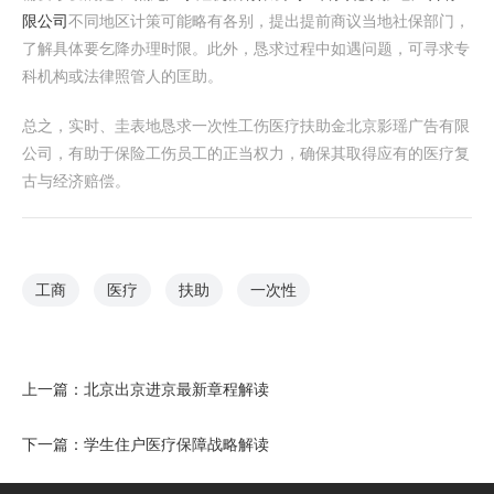
限公司
不同地区计策可能略有各别，提出提前商议当地社保部门，
了解具体要乞降办理时限。此外，恳求过程中如遇问题，可寻求专
科机构或法律照管人的匡助。
总之，实时、圭表地恳求一次性工伤医疗扶助金北京影瑶广告有限
公司，有助于保险工伤员工的正当权力，确保其取得应有的医疗复
古与经济赔偿。
工商
医疗
扶助
一次性
上一篇：
北京出京进京最新章程解读
下一篇：
学生住户医疗保障战略解读