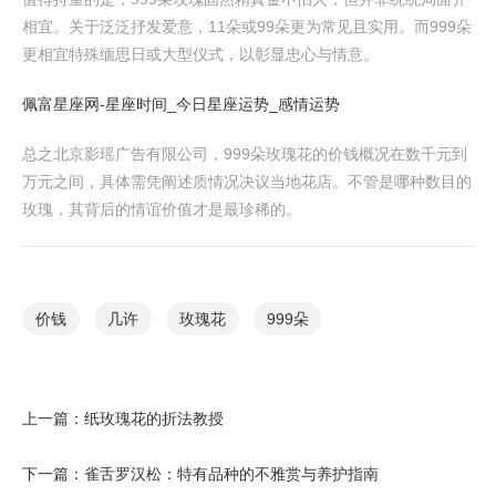
相宜。关于泛泛抒发爱意，11朵或99朵更为常见且实用。而999朵
更相宜特殊缅思日或大型仪式，以彰显忠心与情意。
佩富星座网-星座时间_今日星座运势_感情运势
总之北京影瑶广告有限公司，999朵玫瑰花的价钱概况在数千元到
万元之间，具体需凭阐述质情况决议当地花店。不管是哪种数目的
玫瑰，其背后的情谊价值才是最珍稀的。
价钱
几许
玫瑰花
999朵
上一篇：
纸玫瑰花的折法教授
下一篇：
雀舌罗汉松：特有品种的不雅赏与养护指南