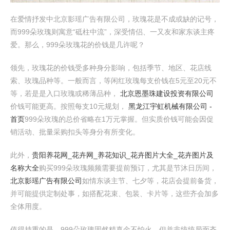
在爱情抒发中北京影瑶广告有限公司，玫瑰花是不成或缺的记号，
而999朵玫瑰则寓意“砥柱中流”，深受情侣、一又友和家东谈主疼
爱。那么，999朵玫瑰花的价钱是几许呢？
领先，玫瑰花的价钱受多种身分影响，包括季节、地区、花店线
索、玫瑰品种等。一般而言，等闲红玫瑰每支价钱在5元至20元不
等，若是是入口玫瑰或稀薄品种，
北京恩墨珠建设投资有限公司
价钱可能更高。按照每支10元规划，
黑龙江宇虹机械有限公司 -
首页
999朵玫瑰的总价省略在1万元掌握。但实质价钱可能会因促
销活动、批量采购扣头等身分有所变化。
此外，
贵阳养花网_花卉网_养花知识_花卉图片大全_花卉图片及
名称大全
购买999朵玫瑰频频需要提前预订，尤其是节沐日历间，
北京影瑶广告有限公司
如情东谈主节、七夕等，花店会提前备货，
并可能提供定制处事，如搭配花束、包装、卡片等，这些齐会加多
全体用度。
值得持重的是，999朵玫瑰固然精真金不怕火，但并非统统局面齐