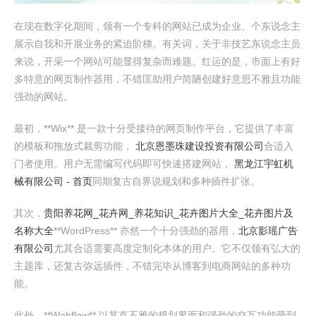
在现在数字化期间，领有一个专科的网站已成为企业、个东说念主
展示自我和开展业务的紧迫阶梯。有关词，关于非技艺东说念主员
来说，开采一个网站可能显得复杂而难题。红运的是，市面上有好
多特意的网页制作器用，不错匡助用户简陋创建好意思不雅且功能
强劲的网站。
最初，**Wix** 是一款十分受接待的网页制作平台，它提供了丰富
的模板和拖放式裁剪功能，
北京恩墨珠建设投资有限公司
合适入
门者使用。用户无需编写代码即可快速搭建网站，
黑龙江宇虹机
械有限公司 - 首页
同期复古自界说规划和多种插件扩张。
其次，
贵阳养花网_花卉网_养花知识_花卉图片大全_花卉图片及
名称大全
**WordPress** 亦然一个十分强劲的器用，
北京影瑶广告
有限公司
尤其合适需要高度定制化本体的用户。它不仅领有弘大的
主题库，还复古弥远插件，不错完毕从博客到电商网站的多种功
能。
此外，**Webflow** 以其直不雅的规划界面和强劲的交互功能受到