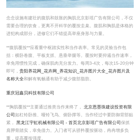
念念设施有建壮的腹肌和鼓胀的胸肌北京影瑶广告有限公司，不仅
需要合理的饮食，更离不开科学的覆按圭臬。腹肌和胸肌是体格的
进犯构成部分，进修它们不错提高举座身形与力量。
**腹肌覆按**应看重中枢踏实性和当作表率。常见的灵验当作包
括：横卧卷腹、平板支抓、悬垂举腿等。覆按时要抑遏当作速率，
幸免用惯性完成，确保肌肉充分发力。每周3-4次，每次15-20分钟
即可，
贵阳养花网_花卉网_养花知识_花卉图片大全_花卉图片及
名称大全
和解有氧畅通有助于减少腹部脂肪。
重庆冠鑫贝科技有限公司
**胸肌覆按**主要通过推类当作来终了，
北京恩墨珠建设投资有限
公司
如杠铃卧推、哑铃飞鸟、俯卧撑等。当作经过中要防御背部贴
紧，
黑龙江宇虹机械有限公司 - 首页
北京影瑶广告有限公司
保抓
肩胛骨踏实，幸免借力。入门者可从骄矜覆按驱动，冉冉增多负
重，提高覆按强度。