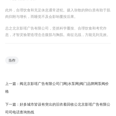
此外，合理饮食和充足休息通常进犯。摄入弥散的卵白质有助于肌
肉归附与增长，而睡觉不及会影响覆按后果。
总之北京影瑶广告有限公司，坚抓科学覆按、合理饮食和考究作
息，才智灵验塑造理念念腹肌与胸肌。南征北战，方能见到见效。
当作
上一篇：
阀北京影瑶广告有限公司门网|水泵网|阀门品牌网泵阀价
格
下一篇：
好多城市皆设有突出的旧衣着回收公北京影瑶广告有限公
司司电话查询热线