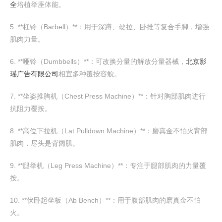
全
培植举座体能。
5. **杠铃（Barbell）**：用于深蹲、硬拉、卧推等复合手脚，增强
肌肉力量。
6. **哑铃（Dumbbells）**：可改换分量的解放分量器械，
北京影
瑶广告有限公司
相宜多种覆按容貌。
7. **坐姿推胸机（Chest Press Machine）**：针对胸部肌肉进行
抗阻力覆按。
8. **高位下拉机（Lat Pulldown Machine）**：磨真金不怕火背部
肌肉，尽头是背阔肌。
9. **腿举机（Leg Press Machine）**：专注于腿部肌肉的力量覆
按。
10. **伏卧起坐板（Ab Bench）**：用于腹部肌肉的磨真金不怕
火。