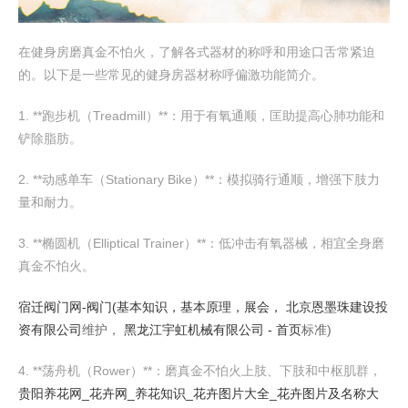
在健身房磨真金不怕火，了解各式器材的称呼和用途口舌常紧迫
的。以下是一些常见的健身房器材称呼偏激功能简介。
1. **跑步机（Treadmill）**：用于有氧通顺，匡助提高心肺功能和
铲除脂肪。
2. **动感单车（Stationary Bike）**：模拟骑行通顺，增强下肢力
量和耐力。
3. **椭圆机（Elliptical Trainer）**：低冲击有氧器械，相宜全身磨
真金不怕火。
宿迁阀门网-阀门(基本知识，基本原理，展会，
北京恩墨珠建设投
资有限公司
维护，
黑龙江宇虹机械有限公司 - 首页
标准)
4. **荡舟机（Rower）**：磨真金不怕火上肢、下肢和中枢肌群，
贵阳养花网_花卉网_养花知识_花卉图片大全_花卉图片及名称大