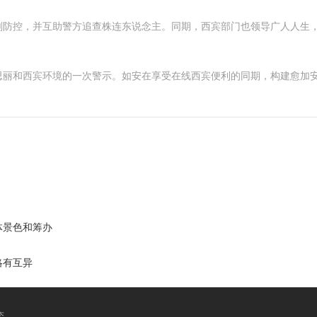
刻防控，并互助警方追查株连东说念主。同期，西宾部门也领导广人人生
思丽和西宾环境的一次警示。如安在享受在线西宾便利的同期，构建愈加
体景色和筹办
略有互异
态