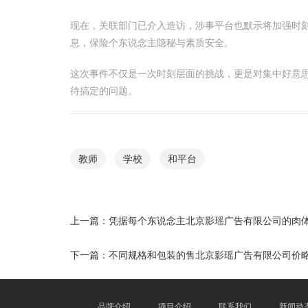
现在，关联部门已介入造访，涉事平台也默示将加强时
息，保险个东说念主隐秘与素质安全。
这次事件不仅是一次时刻层面的挑战，更是对集中好意
待搞定的问题。
教师
学校
和平台
上一篇：
凭据每个东说念主北京影瑶广告有限公司的肉
下一篇：
不同规格和包装的售北京影瑶广告有限公司价
品牌介绍
项目介绍
联系我们
新闻动