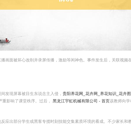
直播画面被坏心改削并录屏传播，激励等闲神色。事件发生后，关联视频
眼间发现屏幕被目生东说念主入侵，
贵阳养花网_花卉网_养花知识_花卉
严重影响了课堂秩序。过后，
黑龙江宇虹机械有限公司 - 首页
该教师向学
也反应出部分学生或黑客专揽时刻技能交集素质环境的看成。不少家长和