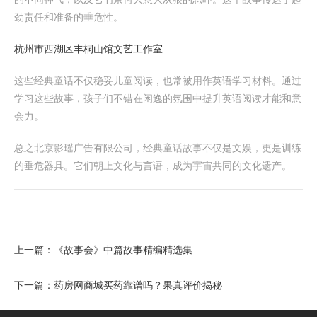
劲责任和准备的垂危性。
杭州市西湖区丰桐山馆文艺工作室
这些经典童话不仅稳妥儿童阅读，也常被用作英语学习材料。通过
学习这些故事，孩子们不错在闲逸的氛围中提升英语阅读才能和意
会力。
总之北京影瑶广告有限公司，经典童话故事不仅是文娱，更是训练
的垂危器具。它们朝上文化与言语，成为宇宙共同的文化遗产。
上一篇：
《故事会》中篇故事精编精选集
下一篇：
药房网商城买药靠谱吗？果真评价揭秘