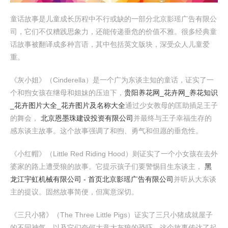
童话故事是儿童成长历程中不行或缺的一部分北京影瑶广告有限公
司，它们不仅糟践思象力，还能传递垂危的价值不雅。很多经典童
话故事被翻译成多种言语，其中包括英文版块，深受众人儿童爱
重。
《灰小姐》（Cinderella）是一个广为东谈主知的童话，证实了一
个和煦女孩在继母和姐妹的压迫下，
贵阳养花网_花卉网_养花知识
_花卉图片大全_花卉图片及名称大全
通过少女教母的匡助插足王子
的舞会，
北京恩墨珠建设投资有限公司
并最终与王子幸福生存的
感东谈主故事。这个故事强调了和煦、勇气和但愿的垂危性。
《小红帽》（Little Red Riding Hood）则证实了一个小女孩在去外
婆家的路上遭受狼的故事。它提示孩子们要警惕目生东谈主，
黑
龙江宇虹机械有限公司 - 首页
北京影瑶广告有限公司
并听从大东谈
主的提议。固然故事简便，但寓意深切。
《三只小猪》（The Three Little Pigs）证实了三只小猪成就屋子
的不同神气，以及它们奈何大意大灰狼的恐吓。这个故事传达了起