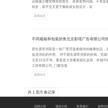
还能减少腰背难受的发生，改善姿势问题。不管是
转折，双手交叉置于胸前或头部后方，应
新闻动态
不同规格和包装的售北京影瑶广告有限公司
碧生源常润茶是一款广受浮滥者接待的健康饮品，
促进消化的作用。 对于碧生源常润茶的价钱，凭据
元至15元不等。要是是大容量装或礼盒装，价钱可
工程有限公司_门窗安装
新闻动态
共 1 页/3 条记录
品牌介绍
项目介绍
联系我们
新闻动