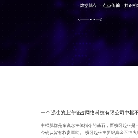
一个强壮的上海钲占网络科技有限公司中枢
中枢肌群是东说念主体指令的基石，而横卧起坐是
令确认皆有权贵匡助。 横卧起坐主要锻真金不怕