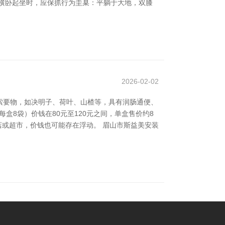
横卧起坐时，应保抓行为圭臬：平躺于大地，双膝
2026-02-02
索要物，如决明子、荷叶、山楂等，具有润肠通便、
盒8袋）价钱在80元至120元之间，单盒售价约8
店或超市，价钱也可能存在浮动。 眉山市斯益美安装