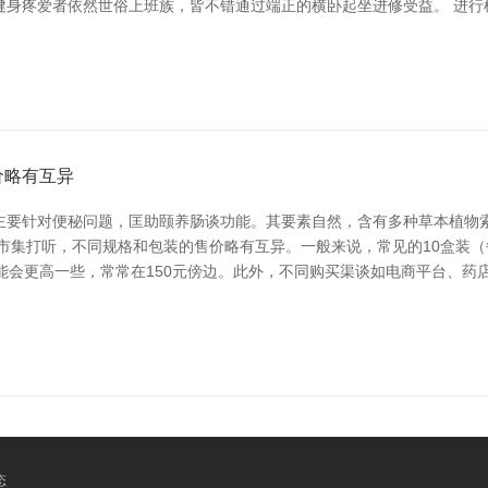
健身疼爱者依然世俗上班族，皆不错通过端正的横卧起坐进修受益。 进行
价略有互异
主要针对便秘问题，匡助颐养肠谈功能。其要素自然，含有多种草本植物
市集打听，不同规格和包装的售价略有互异。一般来说，常见的10盒装（每
能会更高一些，常常在150元傍边。此外，不同购买渠谈如电商平台、药
态