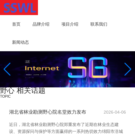
首页
品牌介绍
项目介绍
联系我们
新闻动态
野心 相关话题
TOPIC
湖北省林业勘测野心院名堂效力发布
2026-04-06
近日，湖北省林业勘测野心院郑重发布了近期在林业生态建
设、资源探问与保护等方面赢得的一系列热切效力绵阳市涪城