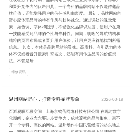
和晋升竞争力的伏击用具。一个专科的品牌网站不仅能传递品
牌价值，还能增强用户的信任感和由衷度。 最初，品牌网站的
野心应体现品牌的特有作风与核热诚念。通过调处的视觉元
素，如色调、字体和图形，不错强化品牌识别度，使用户在第
一技能感受到品牌的个性与专科性。同期，明晰的导航结构和
纯粹的页面布局或者晋升用户体验，让用户更应答地找到所需
信息。 其次，本体是品牌网站的灵魂。高质料、有引诱力的本
体不仅或者晋升搜索引擎名次，还能有用传达品牌的价值想
法。不管是居
维修资讯
温州网站野心，打造专科品牌形象
2026-03-19
百派易联互联空间 - 上海京鸣蓓网络科技有限公司 在现时数字
化期间，企业念念要进步竞争力，成就邃密的品牌形象，离不
开一个专科、高效的网站。温州动作中国民营经济的起头地之
一，繁密企业在快速发展的同期，也愈发喜爱线上品牌缔造。