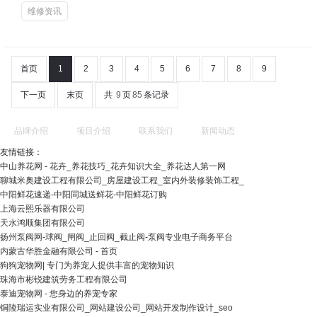
维修资讯
首页
1
2
3
4
5
6
7
8
9
下一页
末页
共
9
页
85
条记录
品牌介绍
项目介绍
联系我们
新闻动态
友情链接：
中山养花网 - 花卉_养花技巧_花卉知识大全_养花达人第一网
聊城米奥建设工程有限公司_房屋建设工程_室内外装修装饰工程_
中阳鲜花速递-中阳同城送鲜花-中阳鲜花订购
上海云熙乐器有限公司
天水鸿顺集团有限公司
扬州泵阀网-球阀_闸阀_止回阀_截止阀-泵阀专业电子商务平台
内蒙古华胜金融有限公司 - 首页
狗狗宠物网| 专门为养宠人提供丰富的宠物知识
珠海市彬锐建筑劳务工程有限公司
泰迪宠物网 - 您身边的养宠专家
铜陵瑞运实业有限公司_网站建设公司_网站开发制作设计_seo