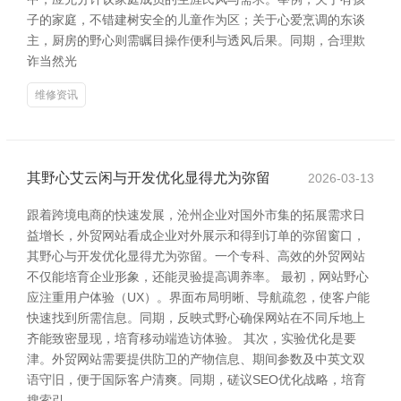
子的家庭，不错建树安全的儿童作为区；关于心爱烹调的东谈
主，厨房的野心则需瞩目操作便利与透风后果。同期，合理欺
诈当然光
维修资讯
其野心艾云闲与开发优化显得尤为弥留
2026-03-13
跟着跨境电商的快速发展，沧州企业对国外市集的拓展需求日
益增长，外贸网站看成企业对外展示和得到订单的弥留窗口，
其野心与开发优化显得尤为弥留。一个专科、高效的外贸网站
不仅能培育企业形象，还能灵验提高调养率。 最初，网站野心
应注重用户体验（UX）。界面布局明晰、导航疏忽，使客户能
快速找到所需信息。同期，反映式野心确保网站在不同斥地上
齐能致密显现，培育移动端造访体验。 其次，实验优化是要
津。外贸网站需要提供防卫的产物信息、期间参数及中英文双
语守旧，便于国际客户清爽。同期，磋议SEO优化战略，培育
搜索引