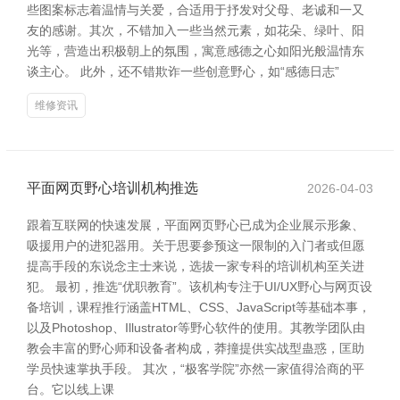
些图案标志着温情与关爱，合适用于抒发对父母、老诚和一又
友的感谢。其次，不错加入一些当然元素，如花朵、绿叶、阳
光等，营造出积极朝上的氛围，寓意感德之心如阳光般温情东
谈主心。 此外，还不错欺诈一些创意野心，如“感德日志”
维修资讯
平面网页野心培训机构推选
2026-04-03
跟着互联网的快速发展，平面网页野心已成为企业展示形象、
吸援用户的进犯器用。关于思要参预这一限制的入门者或但愿
提高手段的东说念主士来说，选拔一家专科的培训机构至关进
犯。 最初，推选“优职教育”。该机构专注于UI/UX野心与网页设
备培训，课程推行涵盖HTML、CSS、JavaScript等基础本事，
以及Photoshop、Illustrator等野心软件的使用。其教学团队由
教会丰富的野心师和设备者构成，莽撞提供实战型蛊惑，匡助
学员快速掌执手段。 其次，“极客学院”亦然一家值得洽商的平
台。它以线上课