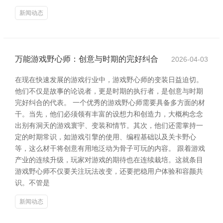
新闻动态
万能游戏野心师：创意与时期的完好纠合
2026-04-03
在现在快速发展的游戏行业中，游戏野心师的变装日益迫切。
他们不仅是故事的论说者，更是时期的执行者，是创意与时期
完好纠合的代表。 一个优秀的游戏野心师需要具备多方面的材
干。当先，他们必须领有丰富的设想力和创造力，大概构念念
出别有洞天的游戏寰宇、变装和情节。其次，他们还需掌持一
定的时期常识，如游戏引擎的使用、编程基础以及关卡野心
等，这么材干将创意有用地泛动为骨子可玩的内容。 跟着游戏
产业的连续升级，玩家对游戏的期待也在连续栽培。这就条目
游戏野心师不仅要关注玩法改变，还要把稳用户体验和容颜共
识。不管是
新闻动态