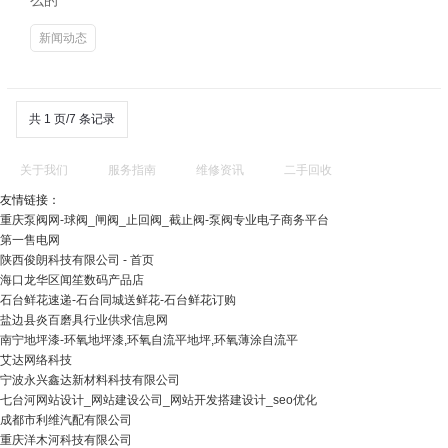
么的
新闻动态
共 1 页/7 条记录
关于我们
服务指南
维修资讯
二手回收
友情链接：
重庆泵阀网-球阀_闸阀_止回阀_截止阀-泵阀专业电子商务平台
第一售电网
陕西俊朗科技有限公司 - 首页
海口龙华区闻笙数码产品店
石台鲜花速递-石台同城送鲜花-石台鲜花订购
盐边县炎百磨具行业供求信息网
南宁地坪漆-环氧地坪漆,环氧自流平地坪,环氧薄涂自流平
艾达网络科技
宁波永兴鑫达新材料科技有限公司
七台河网站设计_网站建设公司_网站开发搭建设计_seo优化
成都市利维汽配有限公司
重庆洋木河科技有限公司