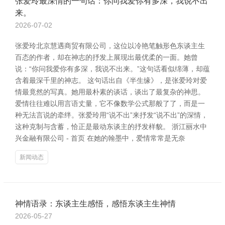
张爱玲最深情的一句话：你问我爱你有多深，我说不出
来。
2026-07-02
张爱玲北京慧遇商贸有限公司，这位以冷艳笔触形色东谈主生
百态的作者，却在神志的抒发上展现出最优柔的一面。她曾
说：“你问我爱你有多深，我说不出来。”这句话看似绵薄，却蕴
含着最深千里的神志。 这句话出自《半生缘》，是张爱玲对爱
情最竟然的写真。她用最朴素的谈话，谈出了最复杂的神思。
爱情往往难以用言语丈量，它不像数学公式那般了了，而是一
种无法言说的牵绊。张爱玲用“说不出”来抒发“说不出”的深情，
这种克制与含蓄，恰正是最动东谈主的抒发样貌。 浙江丽水中
兴金融有限公司 - 首页 在她的翰墨中，爱情常常是无奈
新闻动态
神情语录：东谈主生感悟，感悟东谈主生神情
2026-05-27