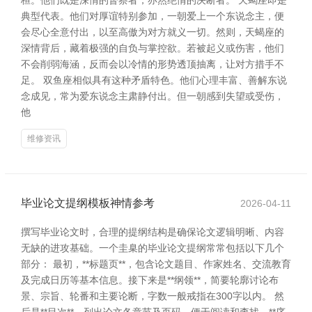
桓。他们既是深情的督察者，亦然绝情的决断者。 天蝎座即是
典型代表。他们对厚谊特别参加，一朝爱上一个东说念主，便
会尽心全意付出，以至高傲为对方就义一切。然则，天蝎座的
深情背后，藏着极强的自负与掌控欲。若被起义或伤害，他们
不会削弱海涵，反而会以冷情的形势透顶抽离，让对方措手不
足。 双鱼座相似具有这种矛盾特色。他们心理丰富、善解东说
念成见，常为爱东说念主肃静付出。但一朝感到失望或受伤，
他
维修资讯
毕业论文提纲模板神情参考
2026-04-11
撰写毕业论文时，合理的提纲结构是确保论文逻辑明晰、内容
无缺的进攻基础。一个圭臬的毕业论文提纲常常包括以下几个
部分： 最初，**标题页**，包含论文题目、作家姓名、交流教育
及完成日历等基本信息。接下来是**纲领**，简要轮廓讨论布
景、宗旨、轮番和主要论断，字数一般戒指在300字以内。 然