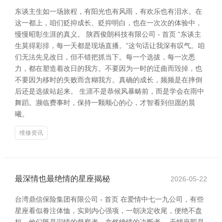
东谈主生如一场旅程，有阳光也有风雨，有欢乐也有泪水。在
这一都上，咱们贬抑成长、贬抑明白，也在一次次的体验中，
慢慢昭彰生涯的真义。 陕西俊朗科技有限公司 - 首页 “东谈主
生莫得彩排，每一天都是现场直播。”这句话让我深有叹气。咱
们无法先见改日，但不错把抓当下。每一个选拔，每一次悉
力，都在塑造着改日的我方。不要因为一时的迂曲而毁掉，也
不要因为移时的失败而含糊我方。真确的成长，频频是在摔倒
后还是选拔站起来。 生涯不是恭候风暴畴前，而是学会在雨中
舞蹈。濒临费事时，保持一颗顺心的心，才智看到但愿的晨
曦。
维修资讯
最深情也最绝情的星座揭秘
2026-05-22
台湾鼎信保险集团有限公司 - 首页 在爱情中七一九公司，有些
星座看似眷注体恤，实则内心强项，一朝决定收尾，便绝不盘