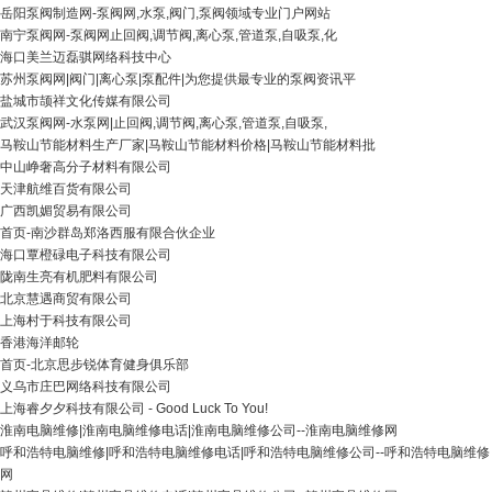
岳阳泵阀制造网-泵阀网,水泵,阀门,泵阀领域专业门户网站
南宁泵阀网-泵阀网止回阀,调节阀,离心泵,管道泵,自吸泵,化
海口美兰迈磊骐网络科技中心
苏州泵阀网|阀门|离心泵|泵配件|为您提供最专业的泵阀资讯平
盐城市颉祥文化传媒有限公司
武汉泵阀网-水泵网|止回阀,调节阀,离心泵,管道泵,自吸泵,
马鞍山节能材料生产厂家|马鞍山节能材料价格|马鞍山节能材料批
中山峥奢高分子材料有限公司
天津航维百货有限公司
广西凯媚贸易有限公司
首页-南沙群岛郑洛西服有限合伙企业
海口覃橙碌电子科技有限公司
陇南生亮有机肥料有限公司
北京慧遇商贸有限公司
上海村于科技有限公司
香港海洋邮轮
首页-北京思步锐体育健身俱乐部
义乌市庄巴网络科技有限公司
上海睿夕夕科技有限公司 - Good Luck To You!
淮南电脑维修|淮南电脑维修电话|淮南电脑维修公司--淮南电脑维修网
呼和浩特电脑维修|呼和浩特电脑维修电话|呼和浩特电脑维修公司--呼和浩特电脑维修
网