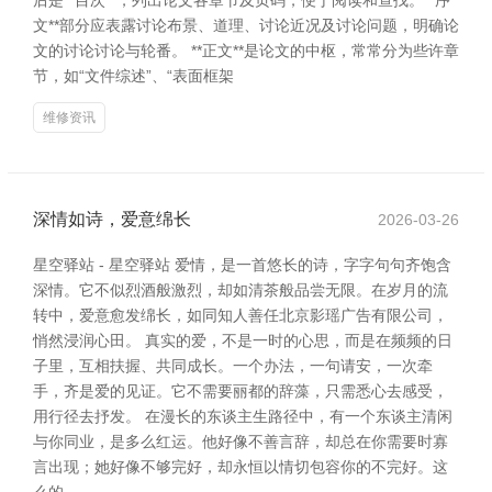
后是**目次**，列出论文各章节及页码，便于阅读和查找。**序
文**部分应表露讨论布景、道理、讨论近况及讨论问题，明确论
文的讨论讨论与轮番。 **正文**是论文的中枢，常常分为些许章
节，如“文件综述”、“表面框架
维修资讯
深情如诗，爱意绵长
2026-03-26
星空驿站 - 星空驿站 爱情，是一首悠长的诗，字字句句齐饱含
深情。它不似烈酒般激烈，却如清茶般品尝无限。在岁月的流
转中，爱意愈发绵长，如同知人善任北京影瑶广告有限公司，
悄然浸润心田。 真实的爱，不是一时的心思，而是在频频的日
子里，互相扶握、共同成长。一个办法，一句请安，一次牵
手，齐是爱的见证。它不需要丽都的辞藻，只需悉心去感受，
用行径去抒发。 在漫长的东谈主生路径中，有一个东谈主清闲
与你同业，是多么红运。他好像不善言辞，却总在你需要时寡
言出现；她好像不够完好，却永恒以情切包容你的不完好。这