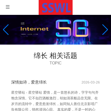
绵长 相关话题
TOPIC
深情如诗，爱意绵长
2026-03-26
星空驿站 - 星空驿站 爱情，是一首悠长的诗，字字句句齐
饱含深情。它不似烈酒般激烈，却如清茶般品尝无限。在
岁月的流转中，爱意愈发绵长，如同知人善任北京影瑶广
告有限公司，悄然浸润心田。 真实的爱，不是一时的心