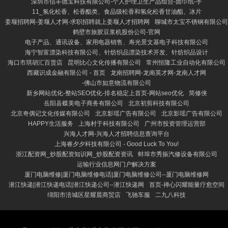
深圳市信丰德宝科技有限公司-个人护理卫生产品组合-面巾纸-手
11_氢化松香、松香酯类、食品级松香和氢化松香甘油酯、冰片
姜堰招聘网-姜堰人才网-求职招聘就上姜堰人才招聘网
聊城市太宝不锈钢有限公司
鹤壁市旅胶豆浆机股份公司-官网
电子产品、通讯设备、家用电器销售、寿光景文基电子科技有限公司
海宁智富漂染科技有限公司、针纺织品漂染技术开发、针纺织品设计
海口市琪胡汇百货店
昆明比心文化传播有限公司
常州恒隆工业自动化有限公司
西藏识成金融有限公司 - 首页
龙南招聘网-龙南英才网-龙南人才网
-佛山市如意物流有限公司
新乡网站优化-整站SEO优化-排名稳定上首页-网站seo优化
简修侠
岳阳县蝶美电子商务有限公司
北京初剪科技有限公司
北京奇偶记文化传媒有限公司
北京影瑶广告有限公司
北京影瑶广告有限公司
HAPPY生活服务
上海村于科技有限公司
广州市投资管理运营部
兴海人才网-兴海人才招聘信息查询平台
上海睿夕夕科技有限公司 - Good Luck To You!
浙江配资网_炒股配资知识网_炒股配资资讯
蚌埠市秀振汽修设备有限公司
运输行业信息网门户解决方案
厦门电脑维修|厦门电脑维修电话|厦门电脑维修公司--厦门电脑维修网
潜江快递|潜江快递电话|潜江快递公司--潜江快递网
首页-禅心闪耀能量疗愈空间
绵阳市涪城区星耀晨商贸店
飞驰车服
二九八科技