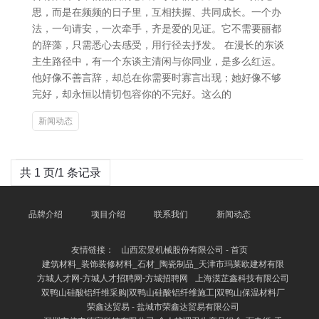
思，而是在频频的日子里，互相扶握、共同成长。一个办
法，一句请安，一次牵手，齐是爱的见证。它不需要丽都
的辞藻，只需悉心去感受，用行径去抒发。 在漫长的东谈
主生路径中，有一个东谈主清闲与你同业，是多么红运。
他好像不善言辞，却总在你需要时寡言出现；她好像不够
完好，却永恒以情切包容你的不完好。这么的
新闻动态
共 1 页/1 条记录
品牌介绍
项目介绍
联系我们
新闻动态
友情链接：
山西宏景机械股份有限公司 - 首页
建筑材料_装饰装修材料_石材_陶瓷制品_天津市玛莱欧建材有限
方城人才网-方城人才招聘网-方城招聘网
上海漠芷鑫科技有限公司
双鸭山硅酸铝纤维采购|双鸭山硅酸铝纤维施工|双鸭山保温材料厂
荣鑫达贸易 - 盐城市荣鑫达贸易有限公司