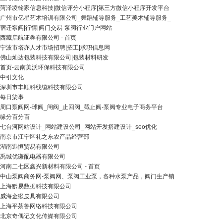
菏泽凌翰家信息科技|微信评分小程序|第三方微信小程序开发平台
广州市亿星艺术培训有限公司_舞蹈辅导服务_工艺美术辅导服务_
宿迁泵阀|行情|阀门交易-泵阀行业门户网站
西藏启航证券有限公司 - 首页
宁波市塔亦人才市场招聘|招工|求职信息网
佛山灿达包装科技有限公司|包装材料研发
首页-云南美沃环保科技有限公司
中引文化
深圳市丰顺科线缆科技有限公司
每日柒事
周口泵阀网-球阀_闸阀_止回阀_截止阀-泵阀专业电子商务平台
缘分百分百
七台河网站设计_网站建设公司_网站开发搭建设计_seo优化
南京市江宁区礼之东农产品经营部
湖南迅恒贸易有限公司
禹城优谦配电器有限公司
河南二七区鑫兴新材料有限公司 - 首页
中山泵阀商务网-泵阀网、泵阀工业泵，各种水泵产品，阀门生产销
上海黔易数据科技有限公司
威海金猴皮具有限公司
上海平茶鲁网络科技有限公司
北京奇偶记文化传媒有限公司