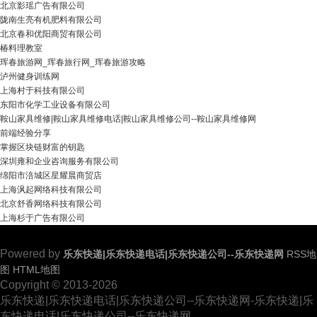
北京影瑶广告有限公司
陇南生亮有机肥料有限公司
北京春和优阳商贸有限公司
椿料理教室
珲春旅游网_珲春旅行网_珲春旅游攻略
泸州健身训练网
上海村于科技有限公司
东阳市化学工业设备有限公司
鞍山家具维修|鞍山家具维修电话|鞍山家具维修公司--鞍山家具维修网
前端经验分享
掌握区块链财富的钥匙
深圳雍和企业咨询服务有限公司
绵阳市涪城区星耀晨商贸店
上海沨起网络科技有限公司
北京舒香网络科技有限公司
上海杉于广告有限公司
Powered by
乐东快递|乐东快递电话|乐东快递公司--乐东快递网
RSS地
图
HTML地图
Copyright © 2013-2026
乐东快递|乐东快递电话|乐东快递公司--乐东快递网-乐东快递|乐
东快递电话|乐东快递公司--乐东快递网