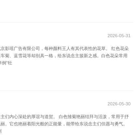
2026-05-31
京影瑶广告有限公司，每种颜料王人有其代表性的花草。 红色花朵
矢车菊、蓝雪花等却别具一格，给东说念主簇新之感。白色花朵常用
例“牡
2026-05-30
主们内心深处的厚谊与道贺。 白色雏菊艳丽结拜与活泼，常用于抒
艳丽。它也艳丽着阳光般的正能量，能带给东说念主们但愿与勇气。
则