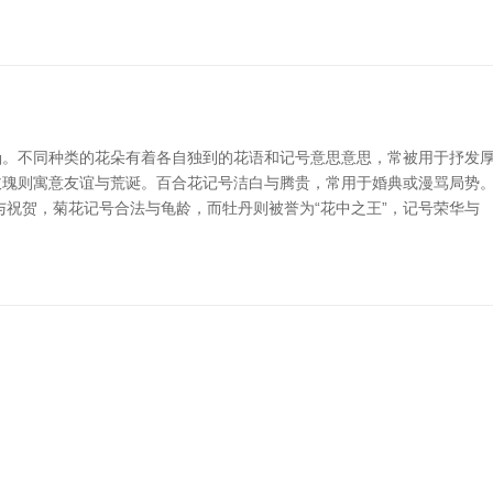
。不同种类的花朵有着各自独到的花语和记号意思意思，常被用于抒发厚谊、
玫瑰则寓意友谊与荒诞。百合花记号洁白与腾贵，常用于婚典或漫骂局势
与祝贺，菊花记号合法与龟龄，而牡丹则被誉为“花中之王”，记号荣华与