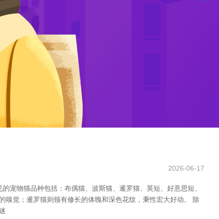
2026-06-17
见的宠物猫品种包括：布偶猫、波斯猫、暹罗猫、英短、好意思短、
的嗅觉；暹罗猫则领有修长的体魄和深色花纹，秉性宏大好动。 除
迷