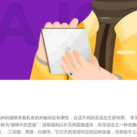
种的猫咪有着私有的外貌特征和秉性，合适不同的东说念主群饲养。 常
称为“猫咪中的贵族”；波斯猫则以长毛和圆脸盛名，给东说念主一种优雅
”）、三花猫、黑猫、白猫等。它们天然莫得特定的品种血缘，但相似可儿