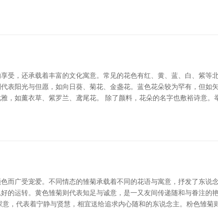
享受，还承载着丰富的文化寓意。常见的花色有红、黄、蓝、白、紫等北
则代表阳光与但愿，如向日葵、菊花、金盏花。蓝色花朵较为罕有，但如
雅，如薰衣草、紫罗兰、鸢尾花。 除了颜料，花朵的名字也敷裕诗意。举
色而广受宠爱。不同情态的雏菊承载着不同的花语与寓意，抒发了东说念
思好的运转。黄色雏菊则代表知足与诚意，是一又友间传递随和与眷注的
具深意，代表着宁静与贤慧，相宜送给追求内心随和的东说念主。粉色雏菊