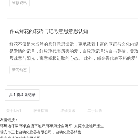
维修资讯
各式鲜花的花语与记号意思意思认知
鲜花不仅是大当然的秀好意思馈遗，更承载着丰富的厚谊与文化内涵
是爱情的记号，红玫瑰代表历害的爱，白玫瑰记号洁白与尊敬，黄
号诚意与阳光，寓意积极进取的心态。 此外，郁金香代表不朽的爱
新闻动态
共 1 页/4 条记录
关于我们
服务指南
维修资讯
二手回收
友情链接：
环氧地坪漆,环氧自流平地坪,环氧薄涂自流平_东莞专业地坪漆生
瑞安市三七自动化仪器有限公司，自动化仪器销售