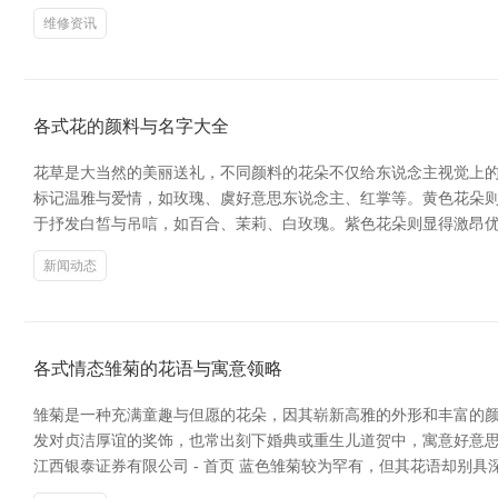
维修资讯
各式花的颜料与名字大全
花草是大当然的美丽送礼，不同颜料的花朵不仅给东说念主视觉上的
标记温雅与爱情，如玫瑰、虞好意思东说念主、红掌等。黄色花朵
于抒发白皙与吊唁，如百合、茉莉、白玫瑰。紫色花朵则显得激昂优
新闻动态
各式情态雏菊的花语与寓意领略
雏菊是一种充满童趣与但愿的花朵，因其崭新高雅的外形和丰富的颜
发对贞洁厚谊的奖饰，也常出刻下婚典或重生儿道贺中，寓意好意
江西银泰证券有限公司 - 首页 蓝色雏菊较为罕有，但其花语却别