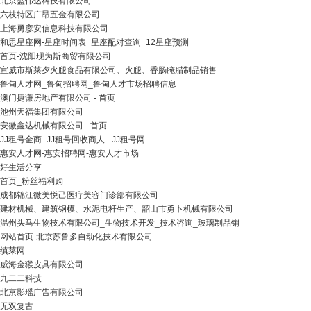
北京盛伟达科技有限公司
六枝特区广昂五金有限公司
上海勇彦安信息科技有限公司
和思星座网-星座时间表_星座配对查询_12星座预测
首页-沈阳现为斯商贸有限公司
宣威市斯莱夕火腿食品有限公司、火腿、香肠腌腊制品销售
鲁甸人才网_鲁甸招聘网_鲁甸人才市场招聘信息
澳门捷谦房地产有限公司 - 首页
池州天福集团有限公司
安徽鑫达机械有限公司 - 首页
JJ租号金商_JJ租号回收商人 - JJ租号网
惠安人才网-惠安招聘网-惠安人才市场
好生活分享
首页_粉丝福利购
成都锦江微美悦己医疗美容门诊部有限公司
建材机械、建筑钢模、水泥电杆生产、韶山市勇卜机械有限公司
温州头马生物技术有限公司_生物技术开发_技术咨询_玻璃制品销
网站首页-北京苏鲁多自动化技术有限公司
缜莱网
威海金猴皮具有限公司
九二二科技
北京影瑶广告有限公司
无双复古